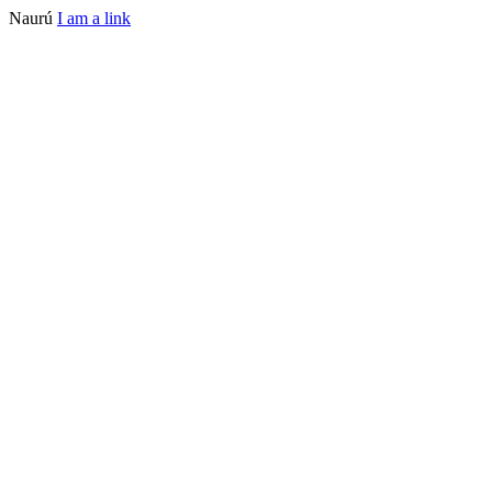
Naurú
I am a link