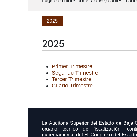
Lógico emitidos por el Consejo antes citado
2025
2025
Primer Trimestre
Segundo Trimestre
Tercer Trimestre
Cuarto Trimestre
La Auditoría Superior del Estado de Baja C
órgano técnico de fiscalización, cont
gubernamental del H. Congreso del Estado 