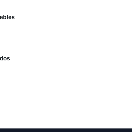
ebles
nados